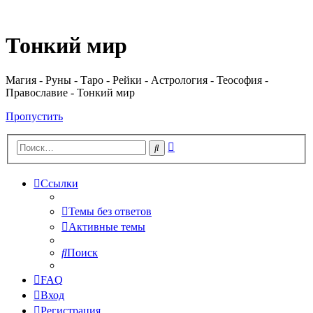
Регистрация
Тонкий мир
Магия - Руны - Таро - Рейки - Астрология - Теософия -
Православие - Тонкий мир
Пропустить
Расширенный
Поиск
поиск
Ссылки
Темы без ответов
Активные темы
Поиск
FAQ
Вход
Р
е
г
и
с
т
р
а
ц
и
я