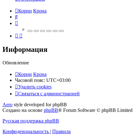
Корни
Крона
Поиск
Информация
Обновление
Корни
Крона
Часовой пояс:
UTC+03:00
Удалить cookies
Связаться
С
в
я
з
а
т
ь
с
я
с
а
д
м
и
н
и
с
т
р
а
ц
и
е
й
с
Aero
style developed for phpBB
администрацией
Создано на основе
phpBB
® Forum Software © phpBB Limited
Русская поддержка phpBB
Конфиденциальность
|
Правила