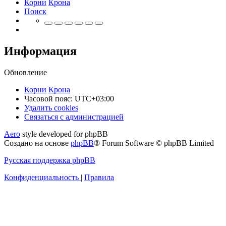
Корни
Крона
Поиск
Информация
Обновление
Корни
Крона
Часовой пояс:
UTC+03:00
Удалить cookies
Связаться
С
в
я
з
а
т
ь
с
я
с
а
д
м
и
н
и
с
т
р
а
ц
и
е
й
с
Aero
style developed for phpBB
администрацией
Создано на основе
phpBB
® Forum Software © phpBB Limited
Русская поддержка phpBB
Конфиденциальность
|
Правила