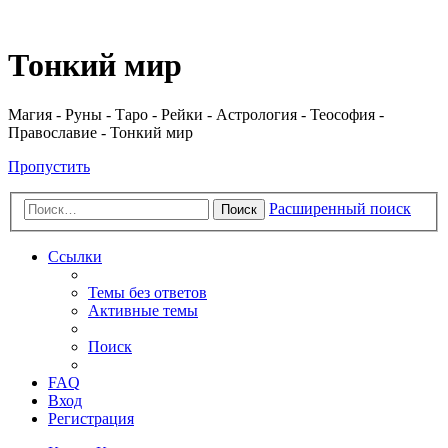
Регистрация
Тонкий мир
Магия - Руны - Таро - Рейки - Астрология - Теософия -
Православие - Тонкий мир
Пропустить
Расширенный поиск
Поиск
Ссылки
Темы без ответов
Активные темы
Поиск
FAQ
Вход
Р
е
г
и
с
т
р
а
ц
и
я