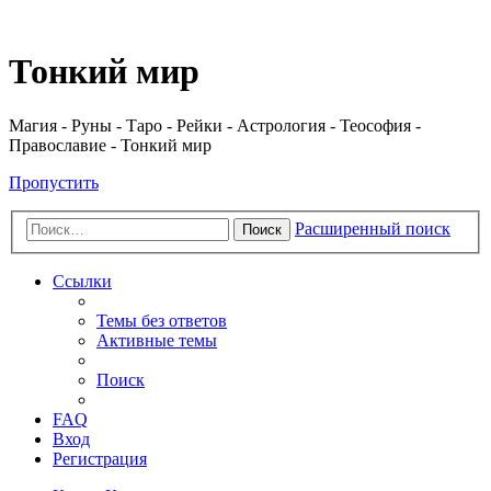
Регистрация
Тонкий мир
Магия - Руны - Таро - Рейки - Астрология - Теософия -
Православие - Тонкий мир
Пропустить
Расширенный поиск
Поиск
Ссылки
Темы без ответов
Активные темы
Поиск
FAQ
Вход
Р
е
г
и
с
т
р
а
ц
и
я