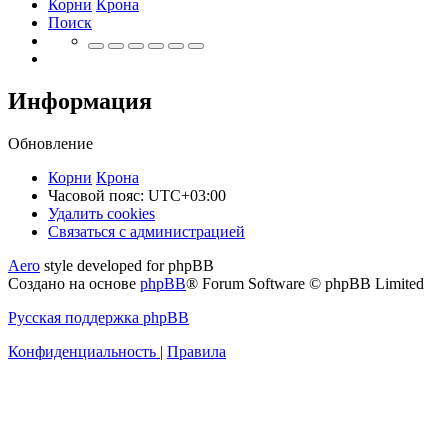
Корни
Крона
Поиск
Информация
Обновление
Корни
Крона
Часовой пояс:
UTC+03:00
Удалить cookies
Связаться
С
в
я
з
а
т
ь
с
я
с
а
д
м
и
н
и
с
т
р
а
ц
и
е
й
с
Aero
style developed for phpBB
администрацией
Создано на основе
phpBB
® Forum Software © phpBB Limited
Русская поддержка phpBB
Конфиденциальность
|
Правила