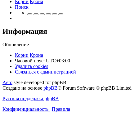
Корни
Крона
Поиск
Информация
Обновление
Корни
Крона
Часовой пояс:
UTC+03:00
Удалить cookies
Связаться
С
в
я
з
а
т
ь
с
я
с
а
д
м
и
н
и
с
т
р
а
ц
и
е
й
с
Aero
style developed for phpBB
администрацией
Создано на основе
phpBB
® Forum Software © phpBB Limited
Русская поддержка phpBB
Конфиденциальность
|
Правила