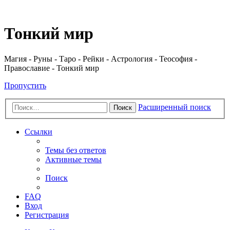
Регистрация
Тонкий мир
Магия - Руны - Таро - Рейки - Астрология - Теософия -
Православие - Тонкий мир
Пропустить
Расширенный поиск
Поиск
Ссылки
Темы без ответов
Активные темы
Поиск
FAQ
Вход
Р
е
г
и
с
т
р
а
ц
и
я