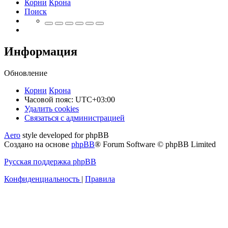
Корни
Крона
Поиск
Информация
Обновление
Корни
Крона
Часовой пояс:
UTC+03:00
Удалить cookies
Связаться
С
в
я
з
а
т
ь
с
я
с
а
д
м
и
н
и
с
т
р
а
ц
и
е
й
с
Aero
style developed for phpBB
администрацией
Создано на основе
phpBB
® Forum Software © phpBB Limited
Русская поддержка phpBB
Конфиденциальность
|
Правила