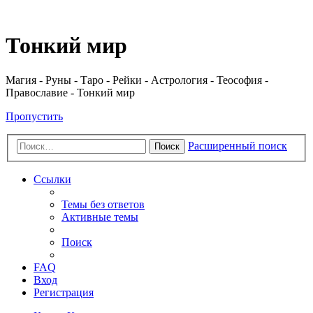
Регистрация
Тонкий мир
Магия - Руны - Таро - Рейки - Астрология - Теософия -
Православие - Тонкий мир
Пропустить
Расширенный поиск
Поиск
Ссылки
Темы без ответов
Активные темы
Поиск
FAQ
Вход
Р
е
г
и
с
т
р
а
ц
и
я