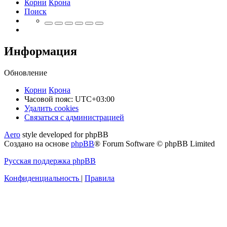
Корни
Крона
Поиск
Информация
Обновление
Корни
Крона
Часовой пояс:
UTC+03:00
Удалить cookies
Связаться
С
в
я
з
а
т
ь
с
я
с
а
д
м
и
н
и
с
т
р
а
ц
и
е
й
с
Aero
style developed for phpBB
администрацией
Создано на основе
phpBB
® Forum Software © phpBB Limited
Русская поддержка phpBB
Конфиденциальность
|
Правила