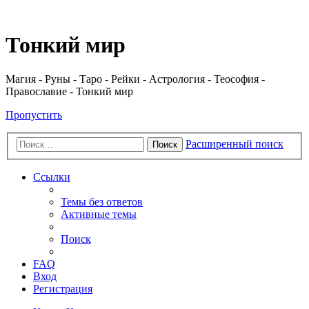
Регистрация
Тонкий мир
Магия - Руны - Таро - Рейки - Астрология - Теософия -
Православие - Тонкий мир
Пропустить
Расширенный поиск
Поиск
Ссылки
Темы без ответов
Активные темы
Поиск
FAQ
Вход
Р
е
г
и
с
т
р
а
ц
и
я