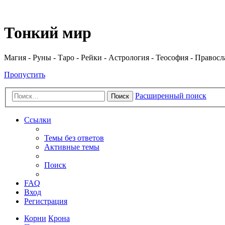
Регистрация
Тонкий мир
Магия - Руны - Таро - Рейки - Астрология - Теософия - Правос
Пропустить
Расширенный поиск
Поиск
Ссылки
Темы без ответов
Активные темы
Поиск
FAQ
Вход
Р
е
г
и
с
т
р
а
ц
и
я
Корни
Крона