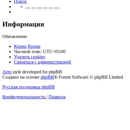
Поиск
Информация
Обновление
Корни
Крона
Часовой пояс:
UTC+03:00
Удалить cookies
Связаться
С
в
я
з
а
т
ь
с
я
с
а
д
м
и
н
и
с
т
р
а
ц
и
е
й
с
Aero
style developed for phpBB
администрацией
Создано на основе
phpBB
® Forum Software © phpBB Limited
Русская поддержка phpBB
Конфиденциальность
|
Правила