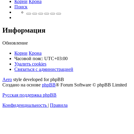
Корни
Крона
Поиск
Информация
Обновление
Корни
Крона
Часовой пояс:
UTC+03:00
Удалить cookies
Связаться
С
в
я
з
а
т
ь
с
я
с
а
д
м
и
н
и
с
т
р
а
ц
и
е
й
с
Aero
style developed for phpBB
администрацией
Создано на основе
phpBB
® Forum Software © phpBB Limited
Русская поддержка phpBB
Конфиденциальность
|
Правила