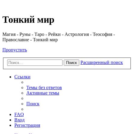
Регистрация
Тонкий мир
Магия - Руны - Таро - Рейки - Астрология - Теософия -
Православие - Тонкий мир
Пропустить
Расширенный поиск
Поиск
Ссылки
Темы без ответов
Активные темы
Поиск
FAQ
Вход
Р
е
г
и
с
т
р
а
ц
и
я