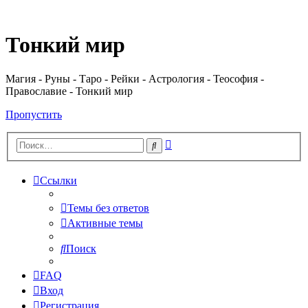
Регистрация
Тонкий мир
Магия - Руны - Таро - Рейки - Астрология - Теософия -
Православие - Тонкий мир
Пропустить
Расширенный
Поиск
поиск
Ссылки
Темы без ответов
Активные темы
Поиск
FAQ
Вход
Р
е
г
и
с
т
р
а
ц
и
я