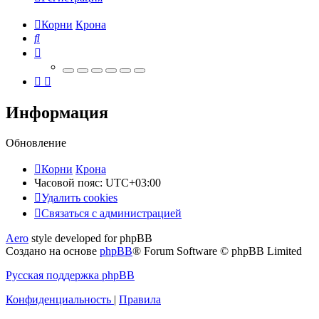
Корни
Крона
Поиск
Информация
Обновление
Корни
Крона
Часовой пояс:
UTC+03:00
Удалить cookies
Связаться
С
в
я
з
а
т
ь
с
я
с
а
д
м
и
н
и
с
т
р
а
ц
и
е
й
с
Aero
style developed for phpBB
администрацией
Создано на основе
phpBB
® Forum Software © phpBB Limited
Русская поддержка phpBB
Конфиденциальность
|
Правила