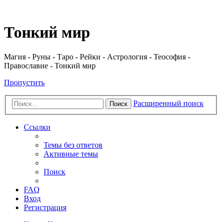
Регистрация
Тонкий мир
Магия - Руны - Таро - Рейки - Астрология - Теософия -
Православие - Тонкий мир
Пропустить
Расширенный поиск
Поиск
Ссылки
Темы без ответов
Активные темы
Поиск
FAQ
Вход
Р
е
г
и
с
т
р
а
ц
и
я