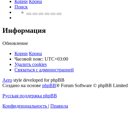
Корни
Крона
Поиск
Информация
Обновление
Корни
Крона
Часовой пояс:
UTC+03:00
Удалить cookies
Связаться
С
в
я
з
а
т
ь
с
я
с
а
д
м
и
н
и
с
т
р
а
ц
и
е
й
с
Aero
style developed for phpBB
администрацией
Создано на основе
phpBB
® Forum Software © phpBB Limited
Русская поддержка phpBB
Конфиденциальность
|
Правила