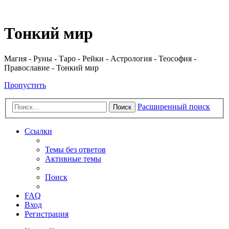
Регистрация
Тонкий мир
Магия - Руны - Таро - Рейки - Астрология - Теософия -
Православие - Тонкий мир
Пропустить
Расширенный поиск
Поиск
Ссылки
Темы без ответов
Активные темы
Поиск
FAQ
Вход
Р
е
г
и
с
т
р
а
ц
и
я