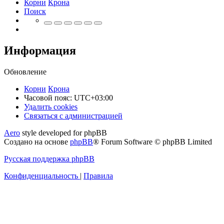
Корни
Крона
Поиск
Информация
Обновление
Корни
Крона
Часовой пояс:
UTC+03:00
Удалить cookies
Связаться
С
в
я
з
а
т
ь
с
я
с
а
д
м
и
н
и
с
т
р
а
ц
и
е
й
с
Aero
style developed for phpBB
администрацией
Создано на основе
phpBB
® Forum Software © phpBB Limited
Русская поддержка phpBB
Конфиденциальность
|
Правила