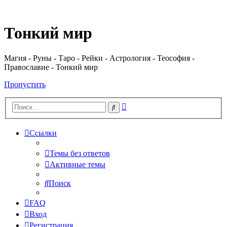
Регистрация
Тонкий мир
Магия - Руны - Таро - Рейки - Астрология - Теософия -
Православие - Тонкий мир
Пропустить
Расширенный
Поиск
поиск
Ссылки
Темы без ответов
Активные темы
Поиск
FAQ
Вход
Р
е
г
и
с
т
р
а
ц
и
я