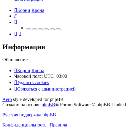
Корни
Крона
Поиск
Информация
Обновление
Корни
Крона
Часовой пояс:
UTC+03:00
Удалить cookies
Связаться
С
в
я
з
а
т
ь
с
я
с
а
д
м
и
н
и
с
т
р
а
ц
и
е
й
с
Aero
style developed for phpBB
администрацией
Создано на основе
phpBB
® Forum Software © phpBB Limited
Русская поддержка phpBB
Конфиденциальность
|
Правила