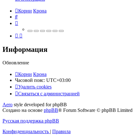
Корни
Крона
Поиск
Информация
Обновление
Корни
Крона
Часовой пояс:
UTC+03:00
Удалить cookies
Связаться
С
в
я
з
а
т
ь
с
я
с
а
д
м
и
н
и
с
т
р
а
ц
и
е
й
с
Aero
style developed for phpBB
администрацией
Создано на основе
phpBB
® Forum Software © phpBB Limited
Русская поддержка phpBB
Конфиденциальность
|
Правила