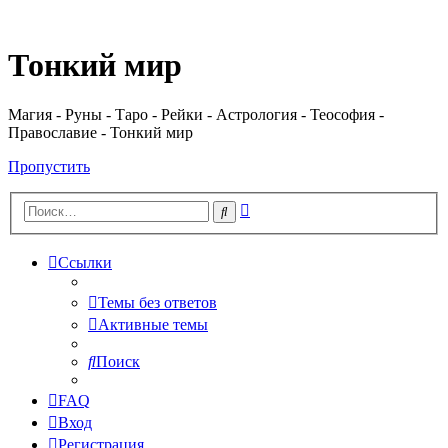
Регистрация
Тонкий мир
Магия - Руны - Таро - Рейки - Астрология - Теософия -
Православие - Тонкий мир
Пропустить
Расширенный
Поиск
поиск
Ссылки
Темы без ответов
Активные темы
Поиск
FAQ
Вход
Р
е
г
и
с
т
р
а
ц
и
я