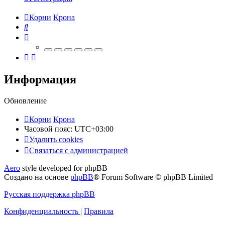
Корни
Крона
Поиск
Информация
Обновление
Корни
Крона
Часовой пояс:
UTC+03:00
Удалить cookies
Связаться
С
в
я
з
а
т
ь
с
я
с
а
д
м
и
н
и
с
т
р
а
ц
и
е
й
с
Aero
style developed for phpBB
администрацией
Создано на основе
phpBB
® Forum Software © phpBB Limited
Русская поддержка phpBB
Конфиденциальность
|
Правила