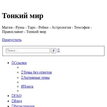
Регистрация
Тонкий мир
Магия - Руны - Таро - Рейки - Астрология - Теософия -
Православие - Тонкий мир
Пропустить
Расширенный
Поиск
поиск
Ссылки
Темы без ответов
Активные темы
Поиск
FAQ
Вход
Р
е
г
и
с
т
р
а
ц
и
я