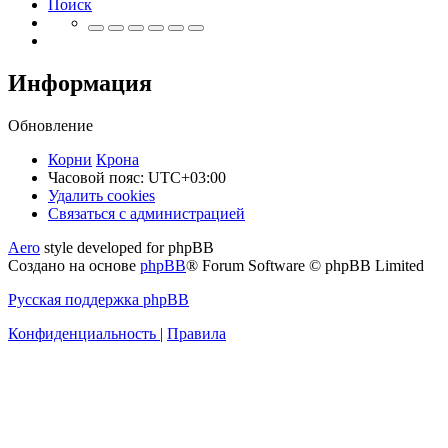
Поиск
Информация
Обновление
Корни
Крона
Часовой пояс:
UTC+03:00
Удалить cookies
Связаться
С
в
я
з
а
т
ь
с
я
с
а
д
м
и
н
и
с
т
р
а
ц
и
е
й
с
Aero
style developed for phpBB
администрацией
Создано на основе
phpBB
® Forum Software © phpBB Limited
Русская поддержка phpBB
Конфиденциальность
|
Правила