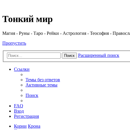
Регистрация
Тонкий мир
Магия - Руны - Таро - Рейки - Астрология - Теософия - Правос
Пропустить
Расширенный поиск
Поиск
Ссылки
Темы без ответов
Активные темы
Поиск
FAQ
Вход
Р
е
г
и
с
т
р
а
ц
и
я
Корни
Крона