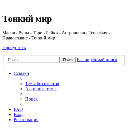
Регистрация
Тонкий мир
Магия - Руны - Таро - Рейки - Астрология - Теософия -
Православие - Тонкий мир
Пропустить
Расширенный поиск
Поиск
Ссылки
Темы без ответов
Активные темы
Поиск
FAQ
Вход
Р
е
г
и
с
т
р
а
ц
и
я