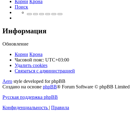
Корни
Крона
Поиск
Информация
Обновление
Корни
Крона
Часовой пояс:
UTC+03:00
Удалить cookies
Связаться
С
в
я
з
а
т
ь
с
я
с
а
д
м
и
н
и
с
т
р
а
ц
и
е
й
с
Aero
style developed for phpBB
администрацией
Создано на основе
phpBB
® Forum Software © phpBB Limited
Русская поддержка phpBB
Конфиденциальность
|
Правила