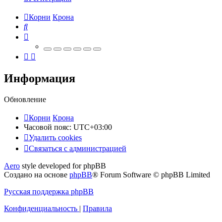
Корни
Крона
Поиск
Информация
Обновление
Корни
Крона
Часовой пояс:
UTC+03:00
Удалить cookies
Связаться
С
в
я
з
а
т
ь
с
я
с
а
д
м
и
н
и
с
т
р
а
ц
и
е
й
с
Aero
style developed for phpBB
администрацией
Создано на основе
phpBB
® Forum Software © phpBB Limited
Русская поддержка phpBB
Конфиденциальность
|
Правила