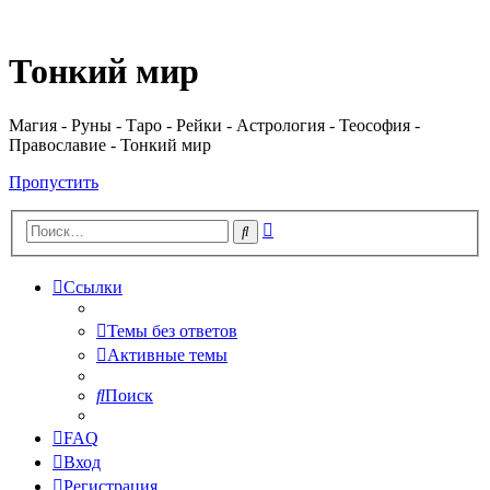
Регистрация
Тонкий мир
Магия - Руны - Таро - Рейки - Астрология - Теософия -
Православие - Тонкий мир
Пропустить
Расширенный
Поиск
поиск
Ссылки
Темы без ответов
Активные темы
Поиск
FAQ
Вход
Р
е
г
и
с
т
р
а
ц
и
я