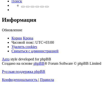
Поиск
Информация
Обновление
Корни
Крона
Часовой пояс:
UTC+03:00
Удалить cookies
Связаться
С
в
я
з
а
т
ь
с
я
с
а
д
м
и
н
и
с
т
р
а
ц
и
е
й
с
Aero
style developed for phpBB
администрацией
Создано на основе
phpBB
® Forum Software © phpBB Limited
Русская поддержка phpBB
Конфиденциальность
|
Правила