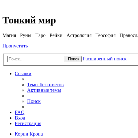
Регистрация
Тонкий мир
Магия - Руны - Таро - Рейки - Астрология - Теософия - Правос
Пропустить
Расширенный поиск
Поиск
Ссылки
Темы без ответов
Активные темы
Поиск
FAQ
Вход
Р
е
г
и
с
т
р
а
ц
и
я
Корни
Крона