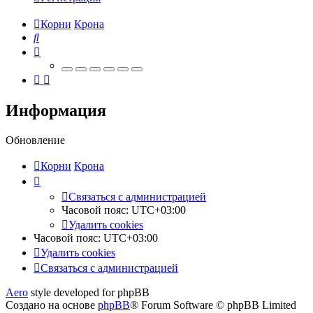
Корни
Крона
Поиск
Информация
Обновление
Корни
Крона
Связаться
С
в
я
з
а
т
ь
с
я
с
а
д
м
и
н
и
с
т
р
а
ц
и
е
й
с
Часовой пояс:
UTC+03:00
администрацией
Удалить cookies
Часовой пояс:
UTC+03:00
Удалить cookies
Связаться
С
в
я
з
а
т
ь
с
я
с
а
д
м
и
н
и
с
т
р
а
ц
и
е
й
с
Aero
style developed for phpBB
администрацией
Создано на основе
phpBB
® Forum Software © phpBB Limited