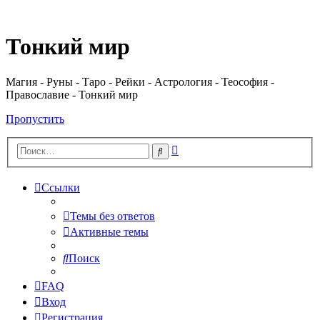
Регистрация
Тонкий мир
Магия - Руны - Таро - Рейки - Астрология - Теософия -
Православие - Тонкий мир
Пропустить
Расширенный
Поиск
поиск
Ссылки
Темы без ответов
Активные темы
Поиск
FAQ
Вход
Р
е
г
и
с
т
р
а
ц
и
я