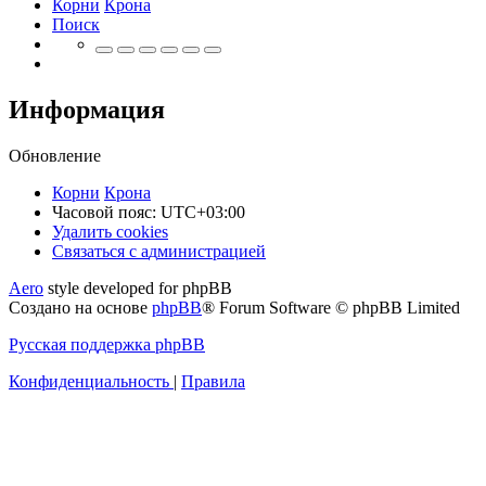
Корни
Крона
Поиск
Информация
Обновление
Корни
Крона
Часовой пояс:
UTC+03:00
Удалить cookies
Связаться
С
в
я
з
а
т
ь
с
я
с
а
д
м
и
н
и
с
т
р
а
ц
и
е
й
с
Aero
style developed for phpBB
администрацией
Создано на основе
phpBB
® Forum Software © phpBB Limited
Русская поддержка phpBB
Конфиденциальность
|
Правила