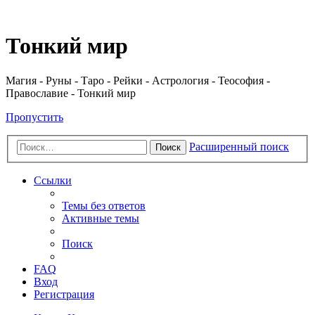
Регистрация
Тонкий мир
Магия - Руны - Таро - Рейки - Астрология - Теософия -
Православие - Тонкий мир
Пропустить
Расширенный поиск
Поиск
Ссылки
Темы без ответов
Активные темы
Поиск
FAQ
Вход
Р
е
г
и
с
т
р
а
ц
и
я