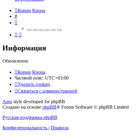
Корни
Крона
Поиск
Информация
Обновление
Корни
Крона
Часовой пояс:
UTC+03:00
Удалить cookies
Связаться
С
в
я
з
а
т
ь
с
я
с
а
д
м
и
н
и
с
т
р
а
ц
и
е
й
с
Aero
style developed for phpBB
администрацией
Создано на основе
phpBB
® Forum Software © phpBB Limited
Русская поддержка phpBB
Конфиденциальность
|
Правила