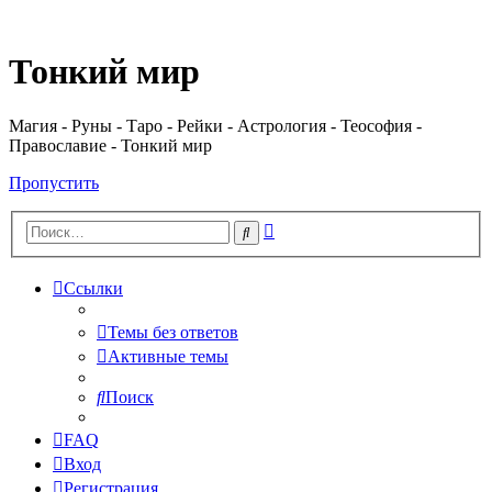
Регистрация
Тонкий мир
Магия - Руны - Таро - Рейки - Астрология - Теософия -
Православие - Тонкий мир
Пропустить
Расширенный
Поиск
поиск
Ссылки
Темы без ответов
Активные темы
Поиск
FAQ
Вход
Р
е
г
и
с
т
р
а
ц
и
я