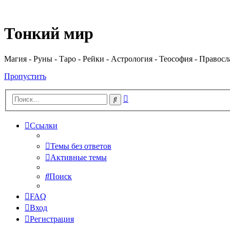
Регистрация
Тонкий мир
Магия - Руны - Таро - Рейки - Астрология - Теософия - Правос
Пропустить
Расширенный
Поиск
поиск
Ссылки
Темы без ответов
Активные темы
Поиск
FAQ
Вход
Р
е
г
и
с
т
р
а
ц
и
я