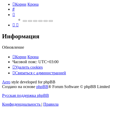
Корни
Крона
Поиск
Информация
Обновление
Корни
Крона
Часовой пояс:
UTC+03:00
Удалить cookies
Связаться
С
в
я
з
а
т
ь
с
я
с
а
д
м
и
н
и
с
т
р
а
ц
и
е
й
с
Aero
style developed for phpBB
администрацией
Создано на основе
phpBB
® Forum Software © phpBB Limited
Русская поддержка phpBB
Конфиденциальность
|
Правила