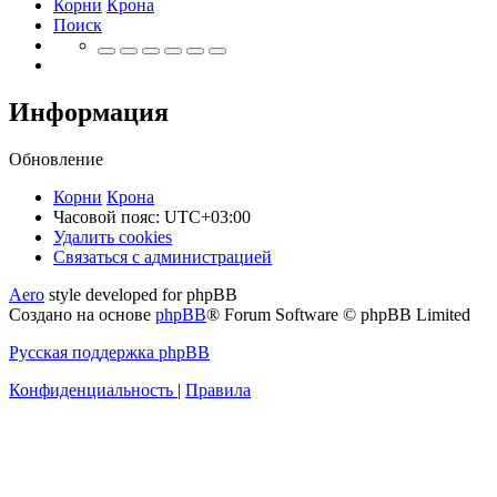
Корни
Крона
Поиск
Информация
Обновление
Корни
Крона
Часовой пояс:
UTC+03:00
Удалить cookies
Связаться
С
в
я
з
а
т
ь
с
я
с
а
д
м
и
н
и
с
т
р
а
ц
и
е
й
с
Aero
style developed for phpBB
администрацией
Создано на основе
phpBB
® Forum Software © phpBB Limited
Русская поддержка phpBB
Конфиденциальность
|
Правила