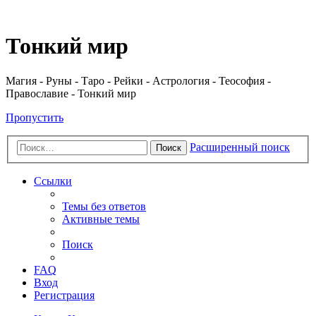
Регистрация
Тонкий мир
Магия - Руны - Таро - Рейки - Астрология - Теософия -
Православие - Тонкий мир
Пропустить
Расширенный поиск
Поиск
Ссылки
Темы без ответов
Активные темы
Поиск
FAQ
Вход
Р
е
г
и
с
т
р
а
ц
и
я