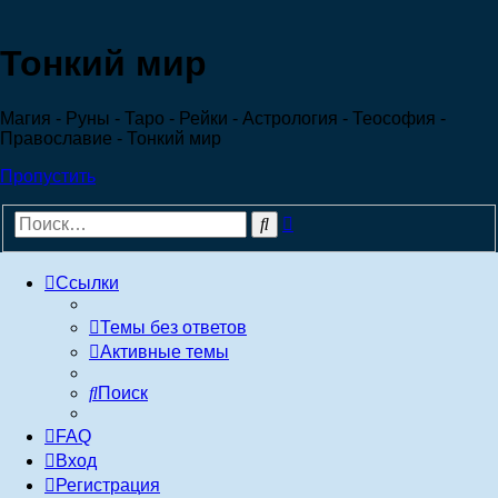
Регистрация
Тонкий мир
Магия - Руны - Таро - Рейки - Астрология - Теософия -
Православие - Тонкий мир
Пропустить
Расширенный
Поиск
поиск
Ссылки
Темы без ответов
Активные темы
Поиск
FAQ
Вход
Р
е
г
и
с
т
р
а
ц
и
я