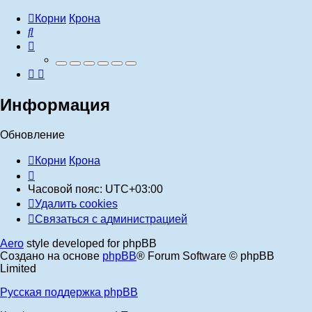
Корни
Крона
Поиск
Информация
Обновление
Корни
Крона
Часовой пояс:
UTC+03:00
Удалить cookies
Связаться
С
в
я
з
а
т
ь
с
я
с
а
д
м
и
н
и
с
т
р
а
ц
и
е
й
с
Aero
style developed for phpBB
администрацией
Создано на основе
phpBB
® Forum Software © phpBB
Limited
Русская поддержка phpBB