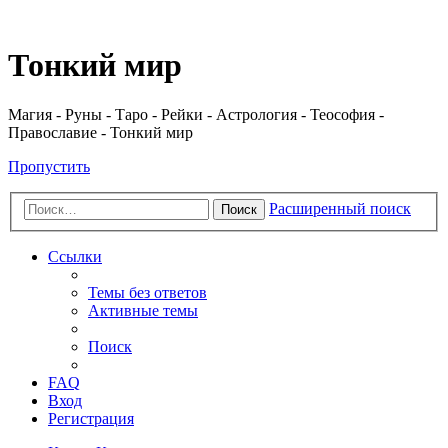
Регистрация
Тонкий мир
Магия - Руны - Таро - Рейки - Астрология - Теософия -
Православие - Тонкий мир
Пропустить
Расширенный поиск
Поиск
Ссылки
Темы без ответов
Активные темы
Поиск
FAQ
Вход
Р
е
г
и
с
т
р
а
ц
и
я