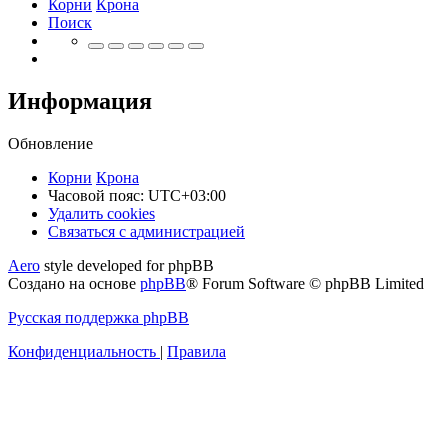
Корни
Крона
Поиск
Информация
Обновление
Корни
Крона
Часовой пояс:
UTC+03:00
Удалить cookies
Связаться
С
в
я
з
а
т
ь
с
я
с
а
д
м
и
н
и
с
т
р
а
ц
и
е
й
с
Aero
style developed for phpBB
администрацией
Создано на основе
phpBB
® Forum Software © phpBB Limited
Русская поддержка phpBB
Конфиденциальность
|
Правила