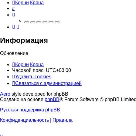
Корни
Крона
Поиск
Информация
Обновление
Корни
Крона
Часовой пояс:
UTC+03:00
Удалить cookies
Связаться
С
в
я
з
а
т
ь
с
я
с
а
д
м
и
н
и
с
т
р
а
ц
и
е
й
с
Aero
style developed for phpBB
администрацией
Создано на основе
phpBB
® Forum Software © phpBB Limite
Русская поддержка phpBB
Конфиденциальность
|
Правила