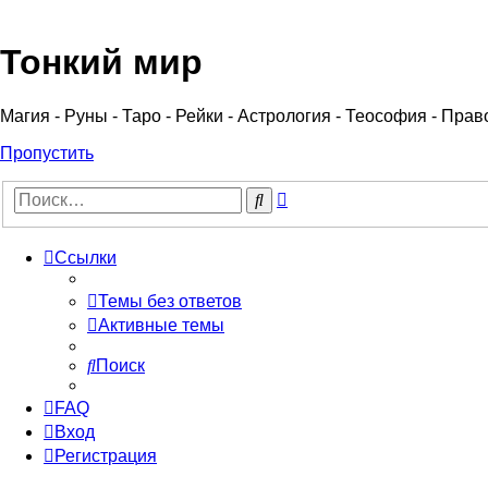
Регистрация
Тонкий мир
Магия - Руны - Таро - Рейки - Астрология - Теософия - Пра
Пропустить
Расширенный
Поиск
поиск
Ссылки
Темы без ответов
Активные темы
Поиск
FAQ
Вход
Р
е
г
и
с
т
р
а
ц
и
я