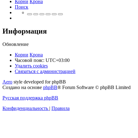
Корни
Крона
Поиск
Информация
Обновление
Корни
Крона
Часовой пояс:
UTC+03:00
Удалить cookies
Связаться
С
в
я
з
а
т
ь
с
я
с
а
д
м
и
н
и
с
т
р
а
ц
и
е
й
с
Aero
style developed for phpBB
администрацией
Создано на основе
phpBB
® Forum Software © phpBB Limited
Русская поддержка phpBB
Конфиденциальность
|
Правила