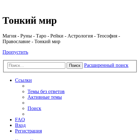
Регистрация
Тонкий мир
Магия - Руны - Таро - Рейки - Астрология - Теософия -
Православие - Тонкий мир
Пропустить
Расширенный поиск
Поиск
Ссылки
Темы без ответов
Активные темы
Поиск
FAQ
Вход
Р
е
г
и
с
т
р
а
ц
и
я