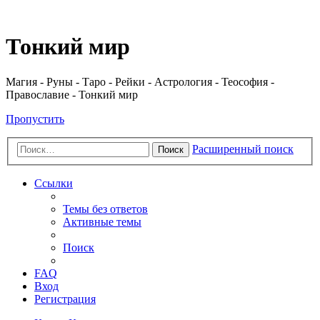
Регистрация
Тонкий мир
Магия - Руны - Таро - Рейки - Астрология - Теософия -
Православие - Тонкий мир
Пропустить
Расширенный поиск
Поиск
Ссылки
Темы без ответов
Активные темы
Поиск
FAQ
Вход
Р
е
г
и
с
т
р
а
ц
и
я