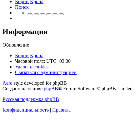
Корни
Крона
Поиск
Информация
Обновление
Корни
Крона
Часовой пояс:
UTC+03:00
Удалить cookies
Связаться
С
в
я
з
а
т
ь
с
я
с
а
д
м
и
н
и
с
т
р
а
ц
и
е
й
с
Aero
style developed for phpBB
администрацией
Создано на основе
phpBB
® Forum Software © phpBB Limited
Русская поддержка phpBB
Конфиденциальность
|
Правила