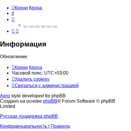
Корни
Крона
Поиск
Информация
Обновление
Корни
Крона
Часовой пояс:
UTC+03:00
Удалить cookies
Связаться
С
в
я
з
а
т
ь
с
я
с
а
д
м
и
н
и
с
т
р
а
ц
и
е
й
с
Aero
style developed for phpBB
администрацией
Создано на основе
phpBB
® Forum Software © phpBB
Limited
Русская поддержка phpBB
Конфиденциальность
|
Правила