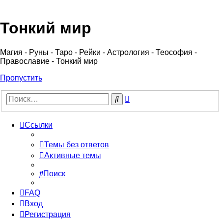
Регистрация
Тонкий мир
Магия - Руны - Таро - Рейки - Астрология - Теософия -
Православие - Тонкий мир
Пропустить
Расширенный
Поиск
поиск
Ссылки
Темы без ответов
Активные темы
Поиск
FAQ
Вход
Р
е
г
и
с
т
р
а
ц
и
я