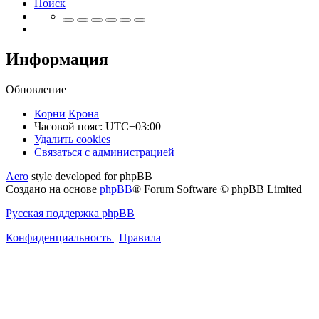
Поиск
Информация
Обновление
Корни
Крона
Часовой пояс:
UTC+03:00
Удалить cookies
Связаться
С
в
я
з
а
т
ь
с
я
с
а
д
м
и
н
и
с
т
р
а
ц
и
е
й
с
Aero
style developed for phpBB
администрацией
Создано на основе
phpBB
® Forum Software © phpBB Limited
Русская поддержка phpBB
Конфиденциальность
|
Правила