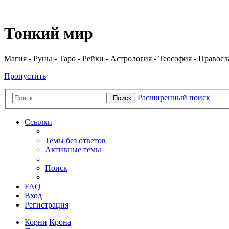
Регистрация
Тонкий мир
Магия - Руны - Таро - Рейки - Астрология - Теософия - Правос
Пропустить
Расширенный поиск
Поиск
Ссылки
Темы без ответов
Активные темы
Поиск
FAQ
Вход
Р
е
г
и
с
т
р
а
ц
и
я
Корни
Крона