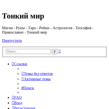
Регистрация
Тонкий мир
Магия - Руны - Таро - Рейки - Астрология - Теософия -
Православие - Тонкий мир
Пропустить
Расширенный
Поиск
поиск
Ссылки
Темы без ответов
Активные темы
Поиск
FAQ
Вход
Р
е
г
и
с
т
р
а
ц
и
я