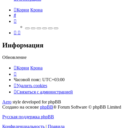
Корни
Крона
Поиск
Информация
Обновление
Корни
Крона
Часовой пояс:
UTC+03:00
Удалить cookies
Связаться
С
в
я
з
а
т
ь
с
я
с
а
д
м
и
н
и
с
т
р
а
ц
и
е
й
с
Aero
style developed for phpBB
администрацией
Создано на основе
phpBB
® Forum Software © phpBB Limited
Русская поддержка phpBB
Конфиденциальность
|
Правила