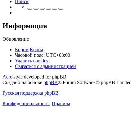
Поиск
Информация
Обновление
Корни
Крона
Часовой пояс:
UTC+03:00
Удалить cookies
Связаться
С
в
я
з
а
т
ь
с
я
с
а
д
м
и
н
и
с
т
р
а
ц
и
е
й
с
Aero
style developed for phpBB
администрацией
Создано на основе
phpBB
® Forum Software © phpBB Limited
Русская поддержка phpBB
Конфиденциальность
|
Правила