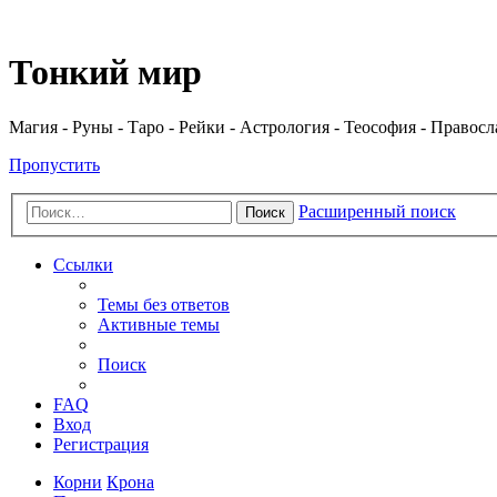
Регистрация
Тонкий мир
Магия - Руны - Таро - Рейки - Астрология - Теософия - Правос
Пропустить
Расширенный поиск
Поиск
Ссылки
Темы без ответов
Активные темы
Поиск
FAQ
Вход
Р
е
г
и
с
т
р
а
ц
и
я
Корни
Крона