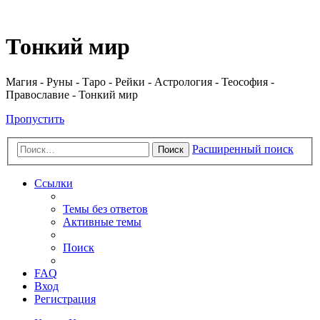
Регистрация
Тонкий мир
Магия - Руны - Таро - Рейки - Астрология - Теософия -
Православие - Тонкий мир
Пропустить
Расширенный поиск
Поиск
Ссылки
Темы без ответов
Активные темы
Поиск
FAQ
Вход
Р
е
г
и
с
т
р
а
ц
и
я