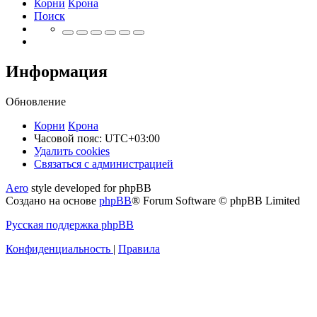
Корни
Крона
Поиск
Информация
Обновление
Корни
Крона
Часовой пояс:
UTC+03:00
Удалить cookies
Связаться
С
в
я
з
а
т
ь
с
я
с
а
д
м
и
н
и
с
т
р
а
ц
и
е
й
с
Aero
style developed for phpBB
администрацией
Создано на основе
phpBB
® Forum Software © phpBB Limited
Русская поддержка phpBB
Конфиденциальность
|
Правила