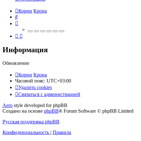
Корни
Крона
Поиск
Информация
Обновление
Корни
Крона
Часовой пояс:
UTC+03:00
Удалить cookies
Связаться
С
в
я
з
а
т
ь
с
я
с
а
д
м
и
н
и
с
т
р
а
ц
и
е
й
с
Aero
style developed for phpBB
администрацией
Создано на основе
phpBB
® Forum Software © phpBB Limited
Русская поддержка phpBB
Конфиденциальность
|
Правила