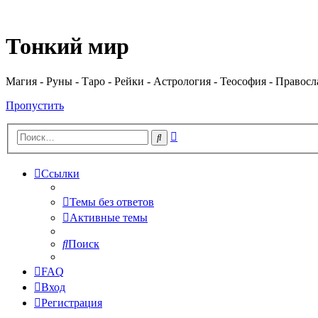
Регистрация
Тонкий мир
Магия - Руны - Таро - Рейки - Астрология - Теософия - Правос
Пропустить
Расширенный
Поиск
поиск
Ссылки
Темы без ответов
Активные темы
Поиск
FAQ
Вход
Р
е
г
и
с
т
р
а
ц
и
я