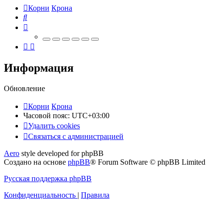
Корни
Крона
Поиск
Информация
Обновление
Корни
Крона
Часовой пояс:
UTC+03:00
Удалить cookies
Связаться
С
в
я
з
а
т
ь
с
я
с
а
д
м
и
н
и
с
т
р
а
ц
и
е
й
с
Aero
style developed for phpBB
администрацией
Создано на основе
phpBB
® Forum Software © phpBB Limited
Русская поддержка phpBB
Конфиденциальность
|
Правила