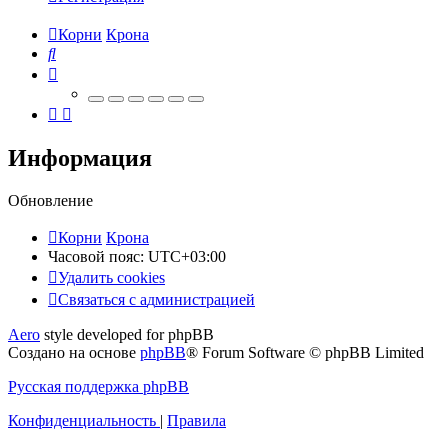
Корни
Крона
Поиск
Информация
Обновление
Корни
Крона
Часовой пояс:
UTC+03:00
Удалить cookies
Связаться
С
в
я
з
а
т
ь
с
я
с
а
д
м
и
н
и
с
т
р
а
ц
и
е
й
с
Aero
style developed for phpBB
администрацией
Создано на основе
phpBB
® Forum Software © phpBB Limited
Русская поддержка phpBB
Конфиденциальность
|
Правила