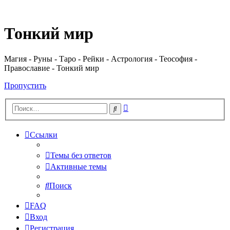
Регистрация
Тонкий мир
Магия - Руны - Таро - Рейки - Астрология - Теософия -
Православие - Тонкий мир
Пропустить
Расширенный
Поиск
поиск
Ссылки
Темы без ответов
Активные темы
Поиск
FAQ
Вход
Р
е
г
и
с
т
р
а
ц
и
я