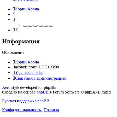
Корни
Крона
Поиск
Информация
Обновление
Корни
Крона
Часовой пояс:
UTC+03:00
Удалить cookies
Связаться
С
в
я
з
а
т
ь
с
я
с
а
д
м
и
н
и
с
т
р
а
ц
и
е
й
с
Aero
style developed for phpBB
администрацией
Создано на основе
phpBB
® Forum Software © phpBB Limited
Русская поддержка phpBB
Конфиденциальность
|
Правила