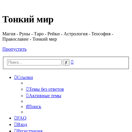
Регистрация
Тонкий мир
Магия - Руны - Таро - Рейки - Астрология - Теософия -
Православие - Тонкий мир
Пропустить
Расширенный
Поиск
поиск
Ссылки
Темы без ответов
Активные темы
Поиск
FAQ
Вход
Р
е
г
и
с
т
р
а
ц
и
я