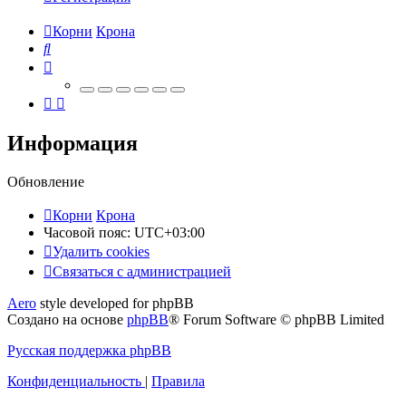
Корни
Крона
Поиск
Информация
Обновление
Корни
Крона
Часовой пояс:
UTC+03:00
Удалить cookies
Связаться
С
в
я
з
а
т
ь
с
я
с
а
д
м
и
н
и
с
т
р
а
ц
и
е
й
с
Aero
style developed for phpBB
администрацией
Создано на основе
phpBB
® Forum Software © phpBB Limited
Русская поддержка phpBB
Конфиденциальность
|
Правила