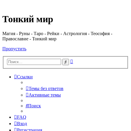
Регистрация
Тонкий мир
Магия - Руны - Таро - Рейки - Астрология - Теософия -
Православие - Тонкий мир
Пропустить
Расширенный
Поиск
поиск
Ссылки
Темы без ответов
Активные темы
Поиск
FAQ
Вход
Р
е
г
и
с
т
р
а
ц
и
я