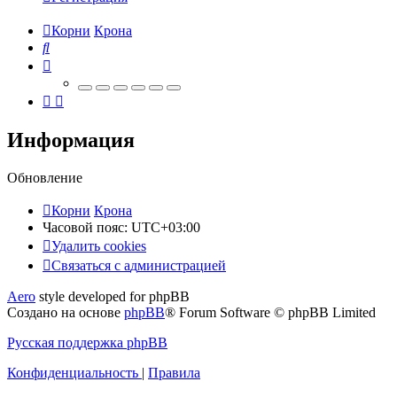
Корни
Крона
Поиск
Информация
Обновление
Корни
Крона
Часовой пояс:
UTC+03:00
Удалить cookies
Связаться
С
в
я
з
а
т
ь
с
я
с
а
д
м
и
н
и
с
т
р
а
ц
и
е
й
с
Aero
style developed for phpBB
администрацией
Создано на основе
phpBB
® Forum Software © phpBB Limited
Русская поддержка phpBB
Конфиденциальность
|
Правила