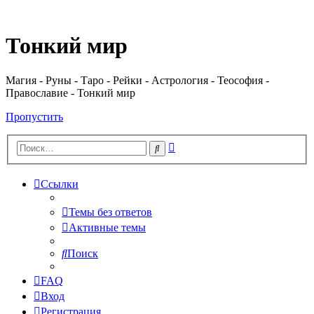
Регистрация
Тонкий мир
Магия - Руны - Таро - Рейки - Астрология - Теософия -
Православие - Тонкий мир
Пропустить
Расширенный
Поиск
поиск
Ссылки
Темы без ответов
Активные темы
Поиск
FAQ
Вход
Р
е
г
и
с
т
р
а
ц
и
я