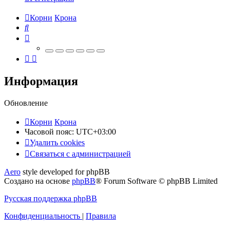
Корни
Крона
Поиск
Информация
Обновление
Корни
Крона
Часовой пояс:
UTC+03:00
Удалить cookies
Связаться
С
в
я
з
а
т
ь
с
я
с
а
д
м
и
н
и
с
т
р
а
ц
и
е
й
с
Aero
style developed for phpBB
администрацией
Создано на основе
phpBB
® Forum Software © phpBB Limited
Русская поддержка phpBB
Конфиденциальность
|
Правила