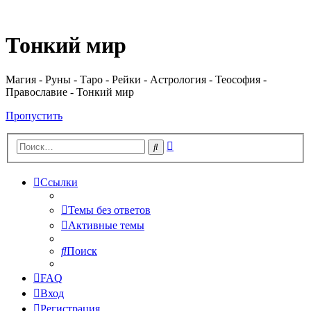
Регистрация
Тонкий мир
Магия - Руны - Таро - Рейки - Астрология - Теософия -
Православие - Тонкий мир
Пропустить
Расширенный
Поиск
поиск
Ссылки
Темы без ответов
Активные темы
Поиск
FAQ
Вход
Р
е
г
и
с
т
р
а
ц
и
я