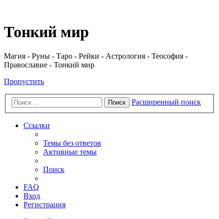
Регистрация
Тонкий мир
Магия - Руны - Таро - Рейки - Астрология - Теософия -
Православие - Тонкий мир
Пропустить
Расширенный поиск
Поиск
Ссылки
Темы без ответов
Активные темы
Поиск
FAQ
Вход
Р
е
г
и
с
т
р
а
ц
и
я