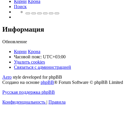
Корни
Крона
Поиск
Информация
Обновление
Корни
Крона
Часовой пояс:
UTC+03:00
Удалить cookies
Связаться
С
в
я
з
а
т
ь
с
я
с
а
д
м
и
н
и
с
т
р
а
ц
и
е
й
с
Aero
style developed for phpBB
администрацией
Создано на основе
phpBB
® Forum Software © phpBB Limited
Русская поддержка phpBB
Конфиденциальность
|
Правила