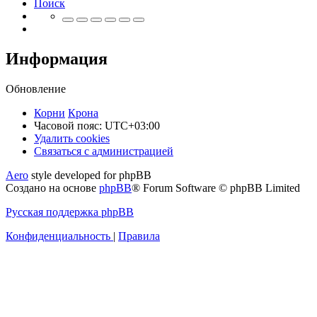
Поиск
Информация
Обновление
Корни
Крона
Часовой пояс:
UTC+03:00
Удалить cookies
Связаться
С
в
я
з
а
т
ь
с
я
с
а
д
м
и
н
и
с
т
р
а
ц
и
е
й
с
Aero
style developed for phpBB
администрацией
Создано на основе
phpBB
® Forum Software © phpBB Limited
Русская поддержка phpBB
Конфиденциальность
|
Правила