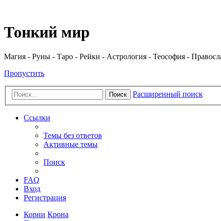
Регистрация
Тонкий мир
Магия - Руны - Таро - Рейки - Астрология - Теософия - Правос
Пропустить
Расширенный поиск
Поиск
Ссылки
Темы без ответов
Активные темы
Поиск
FAQ
Вход
Р
е
г
и
с
т
р
а
ц
и
я
Корни
Крона