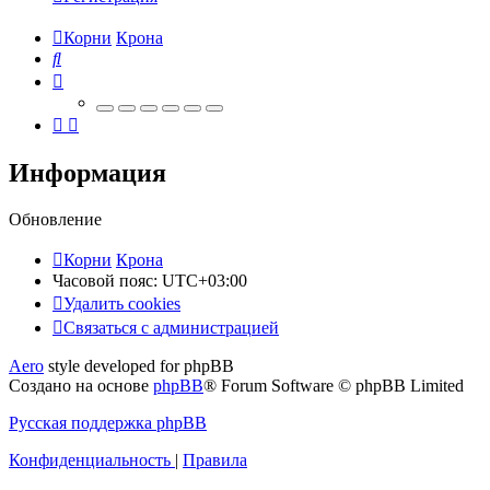
Корни
Крона
Поиск
Информация
Обновление
Корни
Крона
Часовой пояс:
UTC+03:00
Удалить cookies
Связаться
С
в
я
з
а
т
ь
с
я
с
а
д
м
и
н
и
с
т
р
а
ц
и
е
й
с
Aero
style developed for phpBB
администрацией
Создано на основе
phpBB
® Forum Software © phpBB Limited
Русская поддержка phpBB
Конфиденциальность
|
Правила