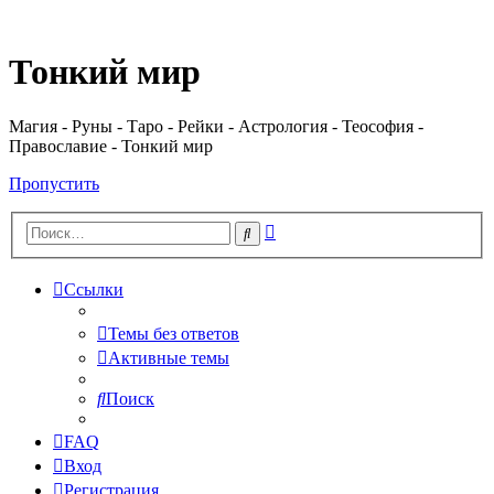
Регистрация
Тонкий мир
Магия - Руны - Таро - Рейки - Астрология - Теософия -
Православие - Тонкий мир
Пропустить
Расширенный
Поиск
поиск
Ссылки
Темы без ответов
Активные темы
Поиск
FAQ
Вход
Р
е
г
и
с
т
р
а
ц
и
я