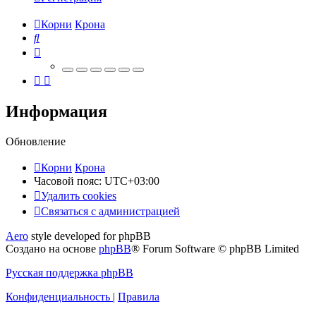
Корни
Крона
Поиск
Информация
Обновление
Корни
Крона
Часовой пояс:
UTC+03:00
Удалить cookies
Связаться
С
в
я
з
а
т
ь
с
я
с
а
д
м
и
н
и
с
т
р
а
ц
и
е
й
с
Aero
style developed for phpBB
администрацией
Создано на основе
phpBB
® Forum Software © phpBB Limited
Русская поддержка phpBB
Конфиденциальность
|
Правила