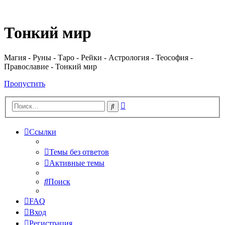
Регистрация
Тонкий мир
Магия - Руны - Таро - Рейки - Астрология - Теософия -
Православие - Тонкий мир
Пропустить
Расширенный
Поиск
поиск
Ссылки
Темы без ответов
Активные темы
Поиск
FAQ
Вход
Р
е
г
и
с
т
р
а
ц
и
я