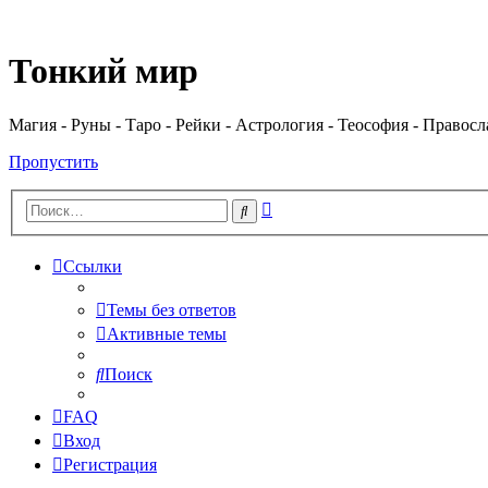
Регистрация
Тонкий мир
Магия - Руны - Таро - Рейки - Астрология - Теософия - Правос
Пропустить
Расширенный
Поиск
поиск
Ссылки
Темы без ответов
Активные темы
Поиск
FAQ
Вход
Р
е
г
и
с
т
р
а
ц
и
я