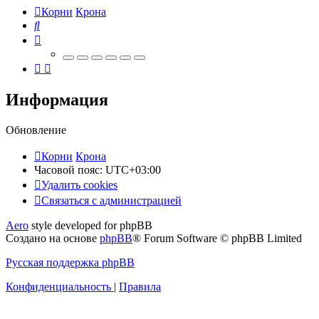
Корни
Крона
Поиск
Информация
Обновление
Корни
Крона
Часовой пояс:
UTC+03:00
Удалить cookies
Связаться
С
в
я
з
а
т
ь
с
я
с
а
д
м
и
н
и
с
т
р
а
ц
и
е
й
с
Aero
style developed for phpBB
администрацией
Создано на основе
phpBB
® Forum Software © phpBB Limited
Русская поддержка phpBB
Конфиденциальность
|
Правила