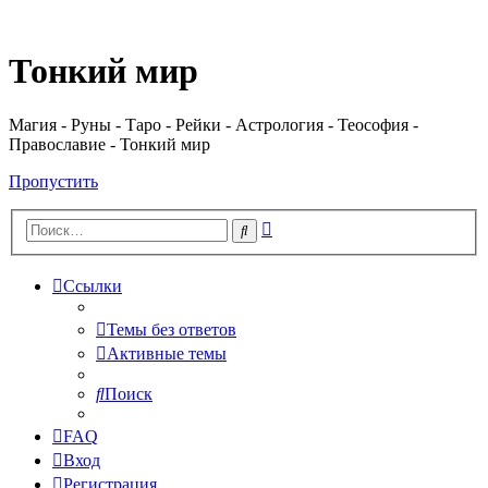
Регистрация
Тонкий мир
Магия - Руны - Таро - Рейки - Астрология - Теософия -
Православие - Тонкий мир
Пропустить
Расширенный
Поиск
поиск
Ссылки
Темы без ответов
Активные темы
Поиск
FAQ
Вход
Р
е
г
и
с
т
р
а
ц
и
я