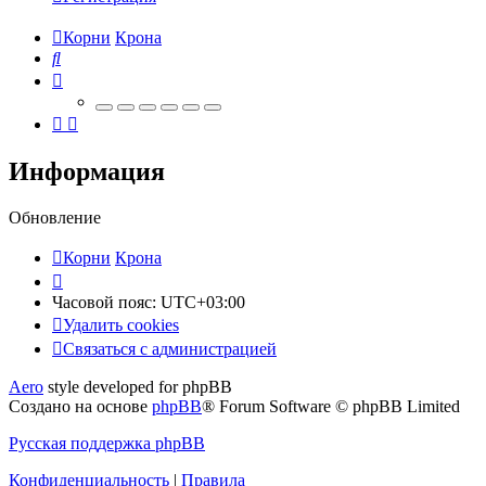
Корни
Крона
Поиск
Информация
Обновление
Корни
Крона
Часовой пояс:
UTC+03:00
Удалить cookies
Связаться
С
в
я
з
а
т
ь
с
я
с
а
д
м
и
н
и
с
т
р
а
ц
и
е
й
с
Aero
style developed for phpBB
администрацией
Создано на основе
phpBB
® Forum Software © phpBB Limited
Русская поддержка phpBB
Конфиденциальность
|
Правила