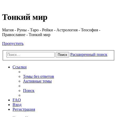
Регистрация
Тонкий мир
Магия - Руны - Таро - Рейки - Астрология - Теософия -
Православие - Тонкий мир
Пропустить
Расширенный поиск
Поиск
Ссылки
Темы без ответов
Активные темы
Поиск
FAQ
Вход
Р
е
г
и
с
т
р
а
ц
и
я