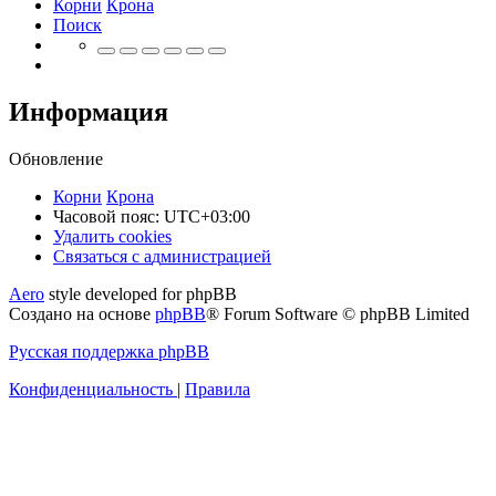
Корни
Крона
Поиск
Информация
Обновление
Корни
Крона
Часовой пояс:
UTC+03:00
Удалить cookies
Связаться
С
в
я
з
а
т
ь
с
я
с
а
д
м
и
н
и
с
т
р
а
ц
и
е
й
с
Aero
style developed for phpBB
администрацией
Создано на основе
phpBB
® Forum Software © phpBB Limited
Русская поддержка phpBB
Конфиденциальность
|
Правила