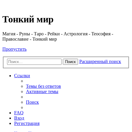
Регистрация
Тонкий мир
Магия - Руны - Таро - Рейки - Астрология - Теософия -
Православие - Тонкий мир
Пропустить
Расширенный поиск
Поиск
Ссылки
Темы без ответов
Активные темы
Поиск
FAQ
Вход
Р
е
г
и
с
т
р
а
ц
и
я