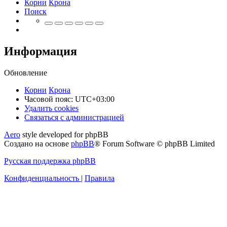
Корни
Крона
Поиск
Информация
Обновление
Корни
Крона
Часовой пояс:
UTC+03:00
Удалить cookies
Связаться
С
в
я
з
а
т
ь
с
я
с
а
д
м
и
н
и
с
т
р
а
ц
и
е
й
с
Aero
style developed for phpBB
администрацией
Создано на основе
phpBB
® Forum Software © phpBB Limited
Русская поддержка phpBB
Конфиденциальность
|
Правила