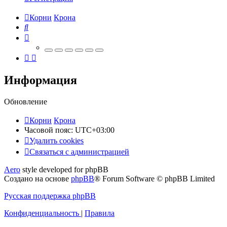
Корни
Крона
Поиск
Информация
Обновление
Корни
Крона
Часовой пояс:
UTC+03:00
Удалить cookies
Связаться
С
в
я
з
а
т
ь
с
я
с
а
д
м
и
н
и
с
т
р
а
ц
и
е
й
с
Aero
style developed for phpBB
администрацией
Создано на основе
phpBB
® Forum Software © phpBB Limited
Русская поддержка phpBB
Конфиденциальность
|
Правила