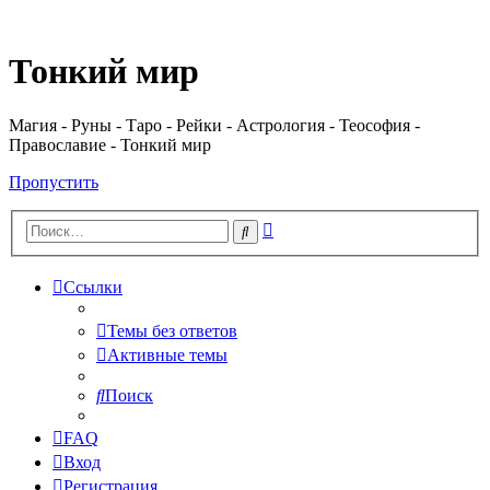
Регистрация
Тонкий мир
Магия - Руны - Таро - Рейки - Астрология - Теософия -
Православие - Тонкий мир
Пропустить
Расширенный
Поиск
поиск
Ссылки
Темы без ответов
Активные темы
Поиск
FAQ
Вход
Р
е
г
и
с
т
р
а
ц
и
я