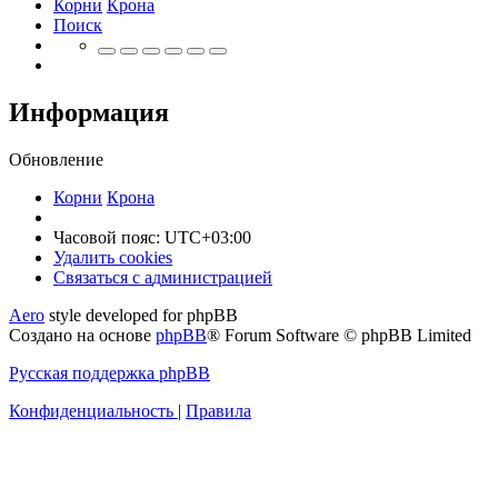
Корни
Крона
Поиск
Информация
Обновление
Корни
Крона
Часовой пояс:
UTC+03:00
Удалить cookies
Связаться
С
в
я
з
а
т
ь
с
я
с
а
д
м
и
н
и
с
т
р
а
ц
и
е
й
с
Aero
style developed for phpBB
администрацией
Создано на основе
phpBB
® Forum Software © phpBB Limited
Русская поддержка phpBB
Конфиденциальность
|
Правила