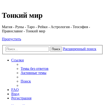
Регистрация
Тонкий мир
Магия - Руны - Таро - Рейки - Астрология - Теософия -
Православие - Тонкий мир
Пропустить
Расширенный поиск
Поиск
Ссылки
Темы без ответов
Активные темы
Поиск
FAQ
Вход
Р
е
г
и
с
т
р
а
ц
и
я